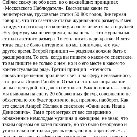
Сейчас скажу не обо всех, но о важнейших принципах
«Московского Наблюдателя». Высмеивая какие то
неинтересные, трусоватые статьи 50-80х годов, Зингерман
говорил, что это газетные статьи журнального размера. Имея
в виду, что разговор на копейку, а растягивается на сто рублей.
Эту формулу мы перевернули, наша цель — это журнальные
статьи газетного размера. То есть писать надо кратко. И хотя
тогда еще не было интернета, но мы понимали, что уже
другое время. Второй принцип — рецензия должна быть с
расширением. То есть, когда вы пишите о каком-то спектакле,
то вы пишите не только о нем, но и о его месте в каком-то
контекстуальном ряде. Третий принцип –«точность
словоупотребления проливает свет и на сферу неназванного,
это цитата Лидии Гинзбург. Отчасти это такое оправдание
игры с цензурой, но далеко не только. Важно понять — когда
мы выводим на сцену 20 обнаженных фигур, совершенно не
обязательно это будет эротично, как правило, наоборот. Как
это сделал Андрей Жолдак в спектакле «Один день Ивана
Денисовича». Там в трех метрах от вас совершенно
обнаженные немолодые мужчина и женщины, не знаю, что
таким образом он хотел показать, но это было безобразно и
унизительно не только для актеров, но и для зрителей. «…
проливает свет на сферу неназванного» — то есть, если я о