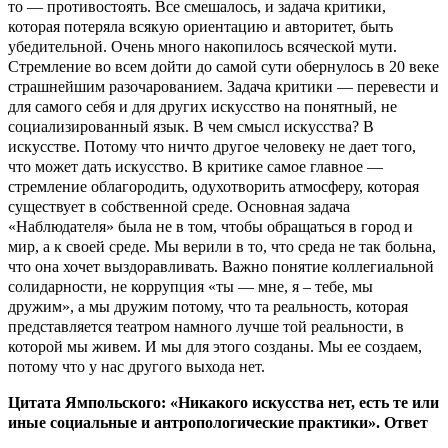
то — противостоять. Все смешалось, и задача критики,
которая потеряла всякую ориентацию и авторитет, быть
убедительной. Очень много накопилось всяческой мути.
Стремление во всем дойти до самой сути обернулось в 20 веке
страшнейшим разочарованием. Задача критики — перевести и
для самого себя и для других искусство на понятный, не
социализированный язык. В чем смысл искусства? В
искусстве. Потому что ничто другое человеку не дает того,
что может дать искусство. В критике самое главное —
стремление облагородить, одухотворить атмосферу, которая
существует в собственной среде. Основная задача
«Наблюдателя» была не в том, чтобы обращаться в город и
мир, а к своей среде. Мы верили в то, что среда не так больна,
что она хочет выздоравливать. Важно понятие коллегиальной
солидарности, не коррупция «ты — мне, я – тебе, мы
дружим», а мы дружим потому, что та реальность, которая
представляется театром намного лучше той реальности, в
которой мы живем. И мы для этого созданы. Мы ее создаем,
потому что у нас другого выхода нет.
Цитата Ямпольского: «Никакого искусства нет, есть те или
иные социальные и антропологические практики». Ответ