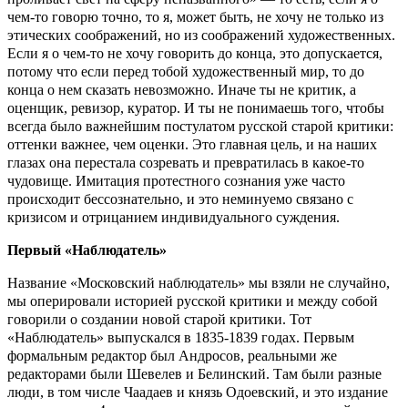
чем-то говорю точно, то я, может быть, не хочу не только из
этических соображений, но из соображений художественных.
Если я о чем-то не хочу говорить до конца, это допускается,
потому что если перед тобой художественный мир, то до
конца о нем сказать невозможно. Иначе ты не критик, а
оценщик, ревизор, куратор. И ты не понимаешь того, чтобы
всегда было важнейшим постулатом русской старой критики:
оттенки важнее, чем оценки. Это главная цель, и на наших
глазах она перестала созревать и превратилась в какое-то
чудовище. Имитация протестного сознания уже часто
происходит бессознательно, и это неминуемо связано с
кризисом и отрицанием индивидуального суждения.
Первый «Наблюдатель»
Название «Московский наблюдатель» мы взяли не случайно,
мы оперировали историей русской критики и между собой
говорили о создании новой старой критики. Тот
«Наблюдатель» выпускался в 1835-1839 годах. Первым
формальным редактор был Андросов, реальными же
редакторами были Шевелев и Белинский. Там были разные
люди, в том числе Чаадаев и князь Одоевский, и это издание