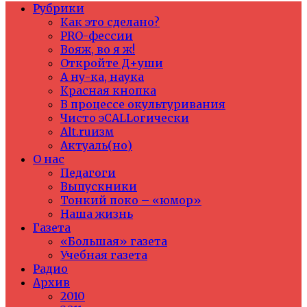
Рубрики
Как это сделано?
PRO-фессии
Вояж, во я ж!
Откройте Д+уши
А ну-ка, наука
Красная кнопка
В процессе окультуривания
Чисто эCALLогически
Alt.ruизм
Актуаль(но)
О нас
Педагоги
Выпускники
Тонкий поко – «юмор»
Наша жизнь
Газета
«Большая» газета
Учебная газета
Радио
Архив
2010