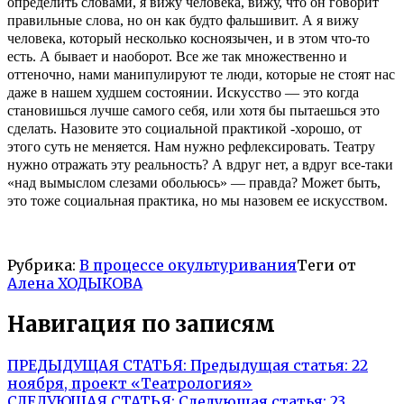
определить словами, я вижу человека, вижу, что он говорит
правильные слова, но он как будто фальшивит. А я вижу
человека, который несколько косноязычен, и в этом что-то
есть. А бывает и наоборот. Все же так множественно и
оттеночно, нами манипулируют те люди, которые не стоят нас
даже в нашем худшем состоянии. Искусство — это когда
становишься лучше самого себя, или хотя бы пытаешься это
сделать. Назовите это социальной практикой -хорошо, от
этого суть не меняется. Нам нужно рефлексировать. Театру
нужно отражать эту реальность? А вдруг нет, а вдруг все-таки
«над вымыслом слезами обольюсь» — правда? Может быть,
это тоже социальная практика, но мы назовем ее искусством.
Рубрика:
В процессе окультуривания
Теги от
Алена ХОДЫКОВА
Навигация по записям
ПРЕДЫДУЩАЯ СТАТЬЯ:
Предыдущая статья:
22
ноября, проект «Театрология»
СЛЕДУЮЩАЯ СТАТЬЯ:
Следующая статья:
23