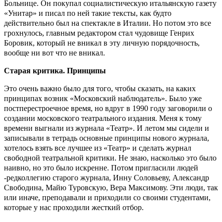
Больнице. Он покупал социалистическую итальянскую газету
«Унитар» и писал по ней такие тексты, как будто
действительно был на спектакле в Италии. Но потом это все
грохнулось, главным редактором стал чудовище Генрих
Боровик, который не вникал в эту личную порядочность,
вообще ни вот что не вникал.
Старая критика. Принципы
Это очень важно было для того, чтобы сказать, на каких
принципах возник «Московский наблюдатель». Было уже
постперестроечное время, но вдруг в 1990 году заговорили о
создании московского театрального издания. Меня к тому
времени выгнали из журнала «Театр». И летом мы сидели и
записывали в тетрадь основные принципы нового журнала,
хотелось взять все лучшее из «Театр» и сделать журнал
свободной театральной критики. Не знаю, насколько это было
наивно, но это было искренне. Потом пригласили людей
-редколлегию старого журнала, Инну Соловьеву, Александр
Свободина, Майю Туровскую, Вера Максимову. Эти люди, так
или иначе, преподавали и приходили со своими студентами,
которые у нас проходили жесткий отбор.