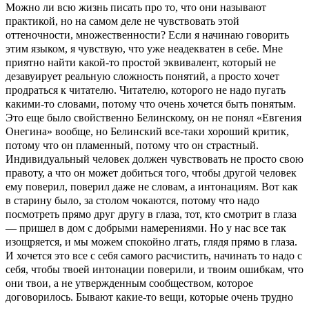
Можно ли всю жизнь писать про то, что они называют
практикой, но на самом деле не чувствовать этой
оттеночности, множественности? Если я начинаю говорить
этим языком, я чувствую, что уже неадекватен в себе. Мне
приятно найти какой-то простой эквивалент, который не
дезавуирует реальную сложность понятий, а просто хочет
продраться к читателю. Читателю, которого не надо пугать
какими-то словами, потому что очень хочется быть понятым.
Это еще было свойственно Белинскому, он не понял «Евгения
Онегина» вообще, но Белинский все-таки хороший критик,
потому что он пламенный, потому что он страстный.
Индивидуальный человек должен чувствовать не просто свою
правоту, а что он может добиться того, чтобы другой человек
ему поверил, поверил даже не словам, а интонациям. Вот как
в старину было, за столом чокаются, потому что надо
посмотреть прямо друг другу в глаза, тот, кто смотрит в глаза
— пришел в дом с добрыми намерениями. Но у нас все так
изощряется, и мы можем спокойно лгать, глядя прямо в глаза.
И хочется это все с себя самого расчистить, начинать то надо с
себя, чтобы твоей интонации поверили, и твоим ошибкам, что
они твои, а не утвержденным сообществом, которое
договорилось. Бывают какие-то вещи, которые очень трудно