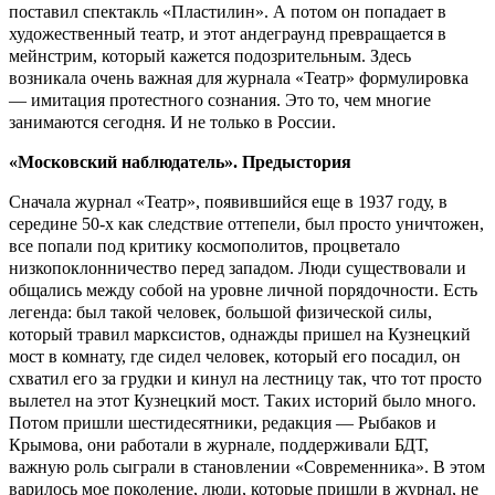
поставил спектакль «Пластилин». А потом он попадает в
художественный театр, и этот андеграунд превращается в
мейнстрим, который кажется подозрительным. Здесь
возникала очень важная для журнала «Театр» формулировка
— имитация протестного сознания. Это то, чем многие
занимаются сегодня. И не только в России.
«Московский наблюдатель». Предыстория
Сначала журнал «Театр», появившийся еще в 1937 году, в
середине 50-х как следствие оттепели, был просто уничтожен,
все попали под критику космополитов, процветало
низкопоклонничество перед западом. Люди существовали и
общались между собой на уровне личной порядочности. Есть
легенда: был такой человек, большой физической силы,
который травил марксистов, однажды пришел на Кузнецкий
мост в комнату, где сидел человек, который его посадил, он
схватил его за грудки и кинул на лестницу так, что тот просто
вылетел на этот Кузнецкий мост. Таких историй было много.
Потом пришли шестидесятники, редакция — Рыбаков и
Крымова, они работали в журнале, поддерживали БДТ,
важную роль сыграли в становлении «Современника». В этом
варилось мое поколение, люди, которые пришли в журнал, не