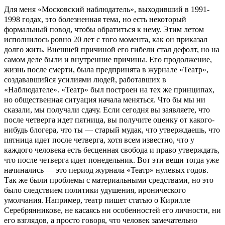
Для меня «Московский наблюдатель», выходивший в 1991-
1998 годах, это болезненная тема, но есть некоторый
формальный повод, чтобы обратиться к нему. Этим летом
исполнилось ровно 20 лет с того момента, как он приказал
долго жить. Внешней причиной его гибели стал дефолт, но на
самом деле были и внутренние причины. Его продолжение,
жизнь после смерти, была предпринята в журнале «Театр»,
создававшийся усилиями людей, работавших в
«Наблюдателе». «Театр» был построен на тех же принципах,
но общественная ситуация начала меняться. Что бы мы ни
сказали, мы получали сдачу. Если сегодня вы заявляете, что
после четверга идет пятница, вы получите оценку от какого-
нибудь блогера, что ты — старый мудак, что утверждаешь, что
пятница идет после четверга, хотя всем известно, что у
каждого человека есть бесценная свобода и право утверждать,
что после четверга идет понедельник. Вот эти вещи тогда уже
начинались — это период журнала «Театр» нулевых годов.
Так же были проблемы с материальными средствами, но это
было следствием политики удушения, иронического
умолчания. Например, театр пишет статью о Кирилле
Серебрянникове, не касаясь ни особенностей его личности, ни
его взглядов, а просто говоря, что человек замечательно