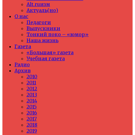
Alt.ruизм
Актуаль(но)
О нас
Педагоги
Выпускники
Тонкий поко – «юмор»
Наша жизнь
Газета
«Большая» газета
Учебная газета
Радио
Архив
2010
2011
2012
2013
2014
2015
2016
2017
2018
2019