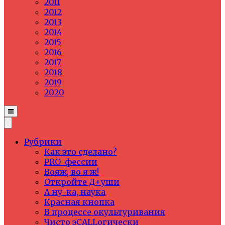
2011
2012
2013
2014
2015
2016
2017
2018
2019
2020
Рубрики
Как это сделано?
PRO-фессии
Вояж, во я ж!
Откройте Д+уши
А ну-ка, наука
Красная кнопка
В процессе окультуривания
Чисто эCALLогически