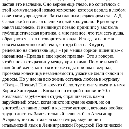
застав это наследие. Оно вернее еще тлело, но сочеталось с
этой коммунальной невменяемостью, которая царила в любом
советском учреждении. Затем главным редактором стал А.Д.
Салынский и сделал очень хитрый ход: уволил Крымову и
нанял молодежь. И выдвинул псевдо-принцип: у вас была
публицистическая критика, а мне главное, что там есть душа,
обращаются в зал и говорится правда. И тогда я написал
совсем мальчишеский текст, я тогда был на 3 курсе, —
рецензию на спектакль БДТ «Три мешка сорной пшеницы» с
названием «Правда и еще кроме правды». Это я говорю,
чтобы показать разницу между критиками. По мне и моей
покойной жене, которая в те же годы пришла в журнал,
проехала колесница невменяемости, ужасные были склоки и
доносы. Но у нас на всю жизнь осталась любовь к журналу
«Театр». Почему? Там кое-что было, тут стоит упомянуть имя
Бориса Зингермана. Когда он во второй половине 70-х
возглавлял зарубежный отдел, спрашивается, какой
зарубежный отдел, когда никто никуда не ездил, но он
употреблял таких людей в качестве авторов, которых вообще
трудно достать. Замечательный человек был Александр
Асаркан, знаток итальянского театра, выучивший
итальянский язык в Ленинградской Городской Психической