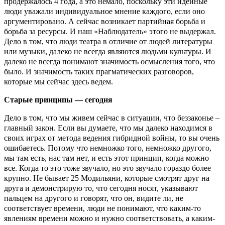
продержалось 4 года, а это немало, поскольку эти идейные
люди уважали индивидуальное мнение каждого, если оно
аргументировано. А сейчас возникает партийная борьба и
борьба за ресурсы. И наш «Наблюдатель» этого не выдержал.
Дело в том, что люди театра в отличие от людей литературы
или музыки, далеко не всегда являются людьми культуры. И
далеко не всегда понимают значимость осмысления того, что
было. И значимость таких прагматических разговоров,
которые мы сейчас здесь ведем.
Старые принципы — сегодня
Дело в том, что мы живем сейчас в ситуации, что беззаконье –
главный закон. Если вы думаете, что мы далеко находимся в
своих играх от метода ведения гибридной войны, то вы очень
ошибаетесь. Потому что немножко того, немножко другого,
мы там есть, нас там нет, и есть этот принцип, когда можно
все. Когда то это тоже звучало, но это звучало гораздо более
крупно. Не бывает 25 Модильяни, которые смотрят друг на
друга и демонстрирую то, что сегодня носят, указывают
пальцем на другого и говорят, что он, видите ли, не
соответствует времени, люди не понимают, что каким-то
явлениям времени можно и нужно соответствовать, а каким-