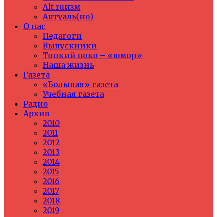
Alt.ruизм
Актуаль(но)
О нас
Педагоги
Выпускники
Тонкий поко – «юмор»
Наша жизнь
Газета
«Большая» газета
Учебная газета
Радио
Архив
2010
2011
2012
2013
2014
2015
2016
2017
2018
2019