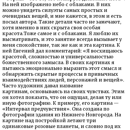
На ней изображено небо с облаками. В них
можно увидеть силуэты самых простых и
очевидных вещей, и мне кажется, в этом и есть
посыл автора. Такие детали часто не замечают,
хотя именно в них скрыта своя особая
красота.Тоже самое и с облаками. Я люблю их
высматривать, и это занятие всегда вызывает у
меня спокойствие, так же как и эта картина. К
ней Евгений дал комментарий: «Я восхищаюсь
красотой, сложностью и универсальностью
божественного замысла. В своих картинах я
пытаюсь эмоционально выразить этот смысл и
обнаружить скрытые процессы в привычных
взаимодействиях
людей, персонажей и вещей».
Часто художник давал название
картинам, основываясь на своих чувствах. Этим
он хотел показать, что он ощущал, делая ту или
иную фотографию. К примеру, его картина —
«Интервал предчувствия». Она создана по
фотографии здания из Нижнего Новгорода. На
картине над постройкой летают три
одинаковые розовые планеты, и словно под их