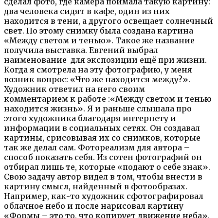
сделал фото, где камера поймала такую картину:
два человека сидят в кафе, один из них
находится в тени, а другого освещает солнечный
свет. По этому снимку была создана картина
«Между светом и тенью». Такое же название
получила выставка. Евгений выбрал
наименование для экспозиции ещё при жизни.
Когда я смотрела на эту фотографию, у меня
возник вопрос: «Что же находится между?».
Художник ответил на него своим
комментарием к работе :«Между светом и тенью
находится жизнь». Я и раньше слышала про
этого художника благодаря интернету и
информации в социальных сетях. Он создавал
картины, срисовывая их со снимков, которые
так же делал сам. Фотореализм для автора –
способ показать себя. Из сотен фотографий он
отбирал лишь те, которые «подают о себе знак».
Свою задачу автор видел в том, чтобы внести в
картину смысл, найденный в фотообразах.
Например, как-то художник сфотографировал
облачное небо и после нарисовал картину
«Формы – это то, что копирует движение неба».