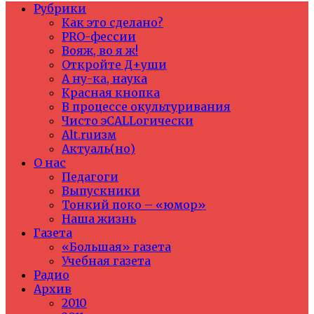
Рубрики
Как это сделано?
PRO-фессии
Вояж, во я ж!
Откройте Д+уши
А ну-ка, наука
Красная кнопка
В процессе окультуривания
Чисто эCALLогически
Alt.ruизм
Актуаль(но)
О нас
Педагоги
Выпускники
Тонкий поко – «юмор»
Наша жизнь
Газета
«Большая» газета
Учебная газета
Радио
Архив
2010