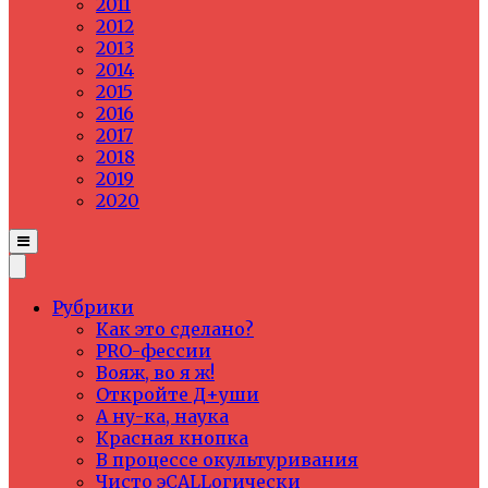
2011
2012
2013
2014
2015
2016
2017
2018
2019
2020
Рубрики
Как это сделано?
PRO-фессии
Вояж, во я ж!
Откройте Д+уши
А ну-ка, наука
Красная кнопка
В процессе окультуривания
Чисто эCALLогически