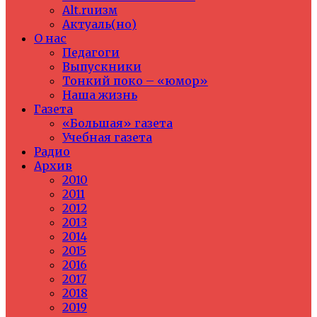
Alt.ruизм
Актуаль(но)
О нас
Педагоги
Выпускники
Тонкий поко – «юмор»
Наша жизнь
Газета
«Большая» газета
Учебная газета
Радио
Архив
2010
2011
2012
2013
2014
2015
2016
2017
2018
2019