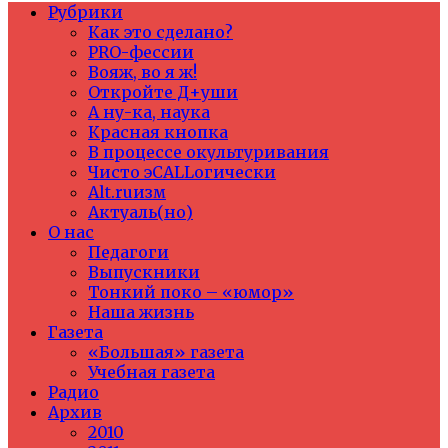
Рубрики
Как это сделано?
PRO-фессии
Вояж, во я ж!
Откройте Д+уши
А ну-ка, наука
Красная кнопка
В процессе окультуривания
Чисто эCALLогически
Alt.ruизм
Актуаль(но)
О нас
Педагоги
Выпускники
Тонкий поко – «юмор»
Наша жизнь
Газета
«Большая» газета
Учебная газета
Радио
Архив
2010