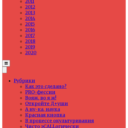
2011
2012
2013
2014
2015
2016
2017
2018
2019
2020
Рубрики
Как это сделано?
PRO-фессии
Вояж, во я ж!
Откройте Д+уши
А ну-ка, наука
Красная кнопка
В процессе окультуривания
Чисто эCALLогически