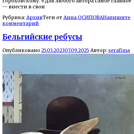
Гороховскому. «Для любого автора самое главное
— внести в свои
Рубрика:
Архив
Теги от
Анна ОСИПОВА
Напишите
комментарий
Бельгийские ребусы
Опубликовано
25.03.2023
07.09.2025
Автор:
serafima