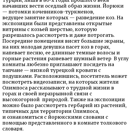
начавших вести оседлый образ жизни. Йорюки
— потомки кочевников-туркменов,
ведущее занятие которых — разведение коз. На
экспозиции были представлены открытые
витрины с козьей шерстью, которую
разрешалось рассмотреть и даже потрогать.
Посередине помещения висят большие экраны,
на них молодая девушка пасет коз в горах,
напевает песню, ее длинные темные волосы и
горные растения развевает шумный ветер В углу
комнаты любезно приглашают посидеть на
тапчане — низкой турецкой кровати с
подушками. Расположившись, посетитель может
посмотреть видеозаписи, на которых жители
Олимпоса рассказывают о трудной жизни в
горах и своей неразрывной связи с
высокогорной природой. Также на экспозиции
можно было рассмотреть гербарий из растений,
типичных для территории Олимпоса,
и ознакомиться с йорюкскими словами с
помощью представленного в комнате толкового
словаря.