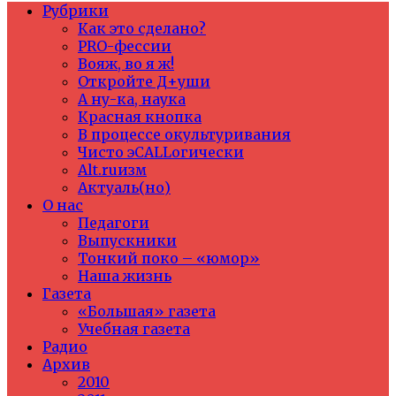
Рубрики
Как это сделано?
PRO-фессии
Вояж, во я ж!
Откройте Д+уши
А ну-ка, наука
Красная кнопка
В процессе окультуривания
Чисто эCALLогически
Alt.ruизм
Актуаль(но)
О нас
Педагоги
Выпускники
Тонкий поко – «юмор»
Наша жизнь
Газета
«Большая» газета
Учебная газета
Радио
Архив
2010