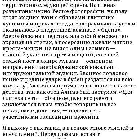
территорию следующей сцены. На стенах
развешаны черно-белые фотографии, на полу
стоят медные тазы с яблоками, глиняные
кувшины и прочая посуда. Заворачиваю за угол и
оказываюсь в следующей комнате. «Сцена»
Азербайджана представляла собой множество
экранов на стенах, а посередине лежали мягкие
кресла-мешки. На видео Алим Гасымов —
главный участник третьей сцены, со своей
семьей поет в жанре мугама — основном
направлении азербайджанской вокально-
инструментальной музыки. Звонкое горловое
пение и редкие удары в бубен раздаются на всю
комнату. Гасымовы приучались к пению с самого
детства, так как отец Алима был пастухом. «Для
пастуха петь — обычное дело, его работа
заключается в том, чтобы говорить на все
невидимые долины», — поделился с
участниками экспедиции мужчина.
Я выхожу с выставки, а в голове много мыслей и
впечатлений. Перед глазами встают