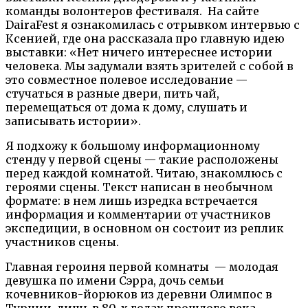
команды волонтеров фестиваля. На сайте
DairaFest я ознакомилась с отрывком интервью с
Ксенией, где она рассказала про главную идею
выставки: «Нет ничего интереснее истории
человека. Мы задумали взять зрителей с собой в
это совместное полевое исследование —
стучаться в разные двери, пить чай,
перемещаться от дома к дому, слушать и
записывать истории».
Я подхожу к большому информационному
стенду у первой сцены — такие расположены
перед каждой комнатой. Читаю, знакомлюсь с
героями сцены. Текст написан в необычном
формате: в нем лишь изредка встречается
информация и комментарии от участников
экспедиции, в основном он состоит из реплик
участников сцены.
Главная героиня первой комнаты — молодая
девушка по имени Сэрра, дочь семьи
кочевников-йорюков из деревни Олимпос в
Турции, лишь в 80-х годах прошлого века