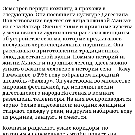
Осмотрев первую комнату, я прохожу в
следующую. Она посвящена культуре Дагестана.
Повествование ведется от лица пожилой Маисат
из села Балхар. Очень теплые и приятные чувства
у меня вызвали аудиозаписи рассказа женщины
об устройстве ее дома, которые предлагалось
послушать через специальные наушники. Она
рассказала о приготовлении традиционных
блюд дагестанской кухни. Помимо историй из
жизни Маисат и народных легенд, здесь можно
узнать о важном человеке в истории села — Качу
Гаммадове, в 1956 году собравшем народный
ансамбль «Балхар». Он участвовал во множестве
мировых фестивалей, где исполнял песни
дагестанского народа На стенах в комнате
развешены телевизоры. На них воспроизводятся
черно-белые видеозаписи: на одних женщины
стирают одежду у реки, на других набирают воду
из родника, танцуют и смеются.
Комнаты разделяют узкие коридоры, по
которым я перемещаюсь, чтобы попасть на