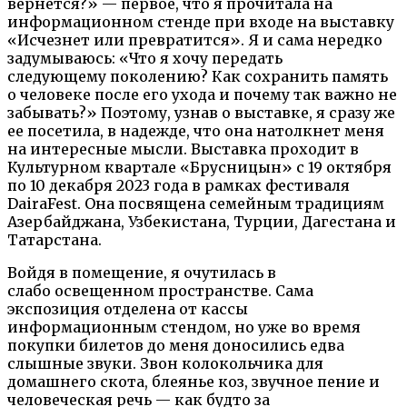
вернется?» — первое, что я прочитала на
информационном стенде при входе на выставку
«Исчезнет или превратится». Я и сама нередко
задумываюсь: «Что я хочу передать
следующему поколению? Как сохранить память
о человеке после его ухода и почему так важно не
забывать?» Поэтому, узнав о выставке, я сразу же
ее посетила, в надежде, что она натолкнет меня
на интересные мысли. Выставка проходит в
Культурном квартале «Брусницын» с 19 октября
по 10 декабря 2023 года в рамках фестиваля
DairaFest. Она посвящена семейным традициям
Азербайджана, Узбекистана, Турции, Дагестана и
Татарстана.
Войдя в помещение, я очутилась в
слабо освещенном пространстве. Сама
экспозиция отделена от кассы
информационным стендом, но уже во время
покупки билетов до меня доносились едва
слышные звуки. Звон колокольчика для
домашнего скота, блеянье коз, звучное пение и
человеческая речь — как будто за