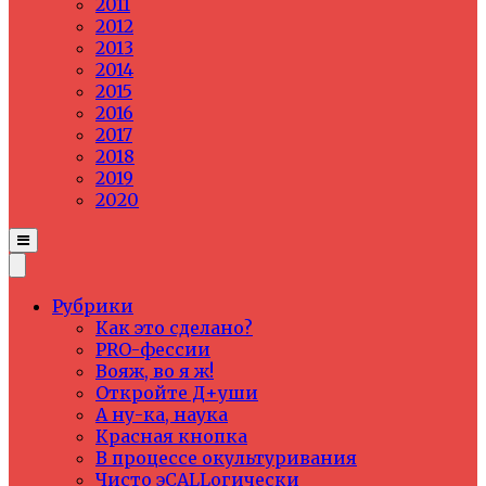
2011
2012
2013
2014
2015
2016
2017
2018
2019
2020
Рубрики
Как это сделано?
PRO-фессии
Вояж, во я ж!
Откройте Д+уши
А ну-ка, наука
Красная кнопка
В процессе окультуривания
Чисто эCALLогически