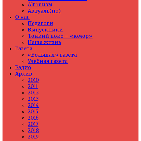
Alt.ruизм
Актуаль(но)
О нас
Педагоги
Выпускники
Тонкий поко – «юмор»
Наша жизнь
Газета
«Большая» газета
Учебная газета
Радио
Архив
2010
2011
2012
2013
2014
2015
2016
2017
2018
2019