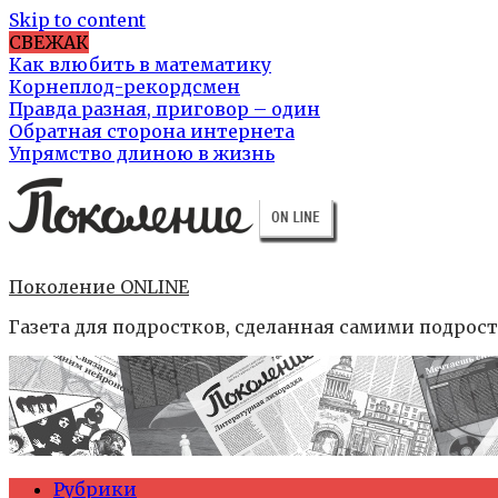
Skip to content
СВЕЖАК
Как влюбить в математику
Корнеплод-рекордсмен
Правда разная, приговор – один
Обратная сторона интернета
Упрямство длиною в жизнь
Поколение ONLINE
Газета для подростков, сделанная самими подрос
Рубрики