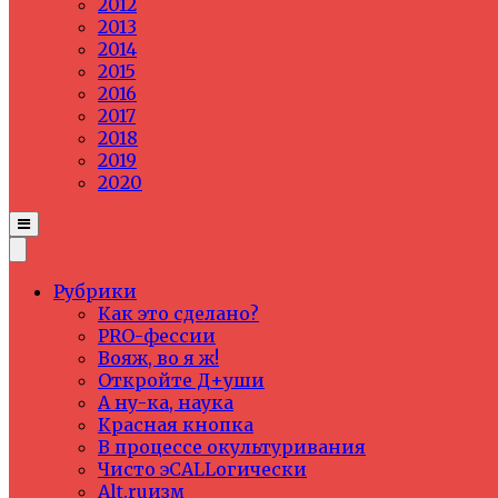
2012
2013
2014
2015
2016
2017
2018
2019
2020
Рубрики
Как это сделано?
PRO-фессии
Вояж, во я ж!
Откройте Д+уши
А ну-ка, наука
Красная кнопка
В процессе окультуривания
Чисто эCALLогически
Alt.ruизм