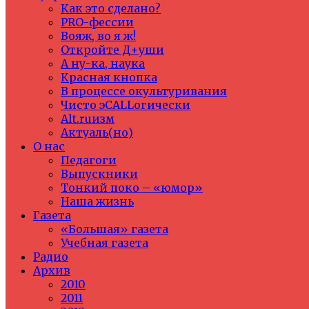
Как это сделано?
PRO-фессии
Вояж, во я ж!
Откройте Д+уши
А ну-ка, наука
Красная кнопка
В процессе окультуривания
Чисто эCALLогически
Alt.ruизм
Актуаль(но)
О нас
Педагоги
Выпускники
Тонкий поко – «юмор»
Наша жизнь
Газета
«Большая» газета
Учебная газета
Радио
Архив
2010
2011