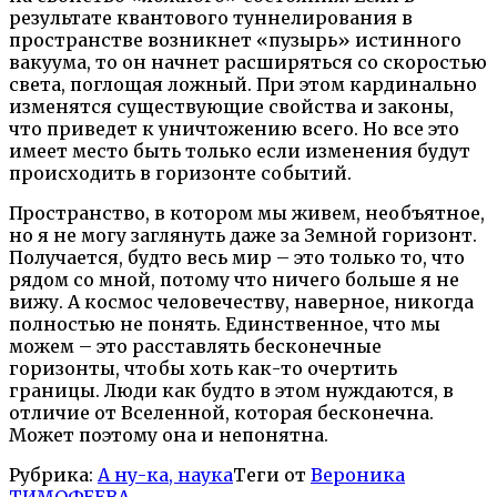
результате квантового туннелирования в
пространстве возникнет «пузырь» истинного
вакуума, то он начнет расширяться со скоростью
света, поглощая ложный. При этом кардинально
изменятся существующие свойства и законы,
что приведет к уничтожению всего. Но все это
имеет место быть только если изменения будут
происходить в горизонте событий.
Пространство, в котором мы живем, необъятное,
но я не могу заглянуть даже за Земной горизонт.
Получается, будто весь мир – это только то, что
рядом со мной, потому что ничего больше я не
вижу. А космос человечеству, наверное, никогда
полностью не понять. Единственное, что мы
можем – это расставлять бесконечные
горизонты, чтобы хоть как-то очертить
границы. Люди как будто в этом нуждаются, в
отличие от Вселенной, которая бесконечна.
Может поэтому она и непонятна.
Рубрика:
А ну-ка, наука
Теги от
Вероника
ТИМОФЕЕВА