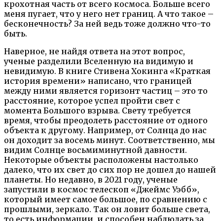
крохотная часть от всего космоса. Больше всего
меня пугает, что у него нет границ. А что такое –
бесконечность? За ней ведь тоже должно что-то
быть.
Наверное, не найдя ответа на этот вопрос,
ученые разделили Вселенную на видимую и
невидимую. В книге Стивена Хокинга «Краткая
история времени» написано, что границей
между ними является горизонт частиц – это то
расстояние, которое успел пройти свет с
момента Большого взрыва. Свету требуется
время, чтобы преодолеть расстояние от одного
объекта к другому. Например, от Солнца до нас
он доходит за восемь минут. Соответственно, мы
видим Солнце восьмиминутной давности.
Некоторые объекты расположены настолько
далеко, что их свет до сих пор не дошел до нашей
планеты.
Но недавно, в 2021 году, ученые
запустили в космос телескоп «Джеймс Уэбб»,
который имеет самое большое, по сравнению с
прошлыми, зеркало. Так он ловит больше света,
то есть информации, и способен наблюдать за