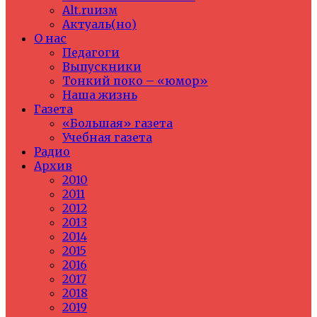
Alt.ruизм
Актуаль(но)
О нас
Педагоги
Выпускники
Тонкий поко – «юмор»
Наша жизнь
Газета
«Большая» газета
Учебная газета
Радио
Архив
2010
2011
2012
2013
2014
2015
2016
2017
2018
2019