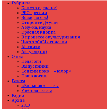
Рубрики
Как это сделано?
PRO-фессии
Вояж, во я ж!
Откройте Д+уши
А ну-ка, наука
Красная кнопка
В процессе окультуривания
Чисто эCALLогически
Alt.ruизм
Актуаль(но)
О нас
Педагоги
Выпускники
Тонкий поко – «юмор»
Наша жизнь
Газета
«Большая» газета
Учебная газета
Радио
Архив
2010