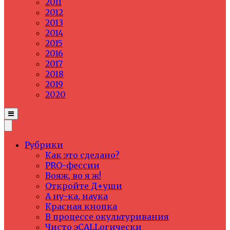
2011
2012
2013
2014
2015
2016
2017
2018
2019
2020
Рубрики
Как это сделано?
PRO-фессии
Вояж, во я ж!
Откройте Д+уши
А ну-ка, наука
Красная кнопка
В процессе окультуривания
Чисто эCALLогически