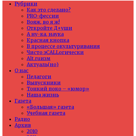
Рубрики
Как это сделано?
PRO-фессии
Вояж, во я ж!
Откройте Д+уши
А ну-ка, наука
Красная кнопка
В процессе окультуривания
Чисто эCALLогически
Alt.ruизм
Актуаль(но)
О нас
Педагоги
Выпускники
Тонкий поко – «юмор»
Наша жизнь
Газета
«Большая» газета
Учебная газета
Радио
Архив
2010