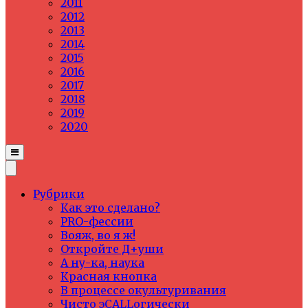
2011
2012
2013
2014
2015
2016
2017
2018
2019
2020
Рубрики
Как это сделано?
PRO-фессии
Вояж, во я ж!
Откройте Д+уши
А ну-ка, наука
Красная кнопка
В процессе окультуривания
Чисто эCALLогически