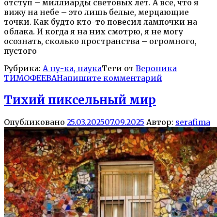
отступ – миллиарды световых лет. А все, что я
вижу на небе – это лишь белые, мерцающие
точки. Как будто кто-то повесил лампочки на
облака. И когда я на них смотрю, я не могу
осознать, сколько пространства – огромного,
пустого
Рубрика:
А ну-ка, наука
Теги от
Вероника
ТИМОФЕЕВА
Напишите комментарий
Тихий пиксельный мир
Опубликовано
25.03.2025
07.09.2025
Автор:
serafima