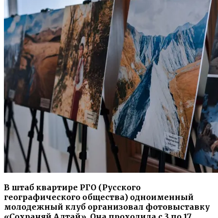
В штаб квартире РГО
(
Русского
географического общества
)
одноименный
молодежный клуб организовал фотовыставку
«Сохраняй Алтай»
.
Она проходила
с
3
по
17