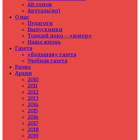
Alt.ruизм
Актуаль(но)
О нас
Педагоги
Выпускники
Тонкий поко – «юмор»
Наша жизнь
Газета
«Большая» газета
Учебная газета
Радио
Архив
2010
2011
2012
2013
2014
2015
2016
2017
2018
2019