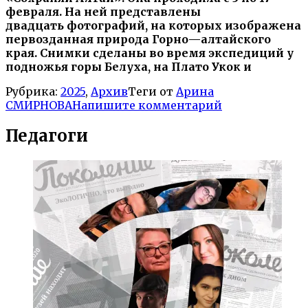
февраля
.
На ней представлены
двадцать
фотографий
,
на которых изображена
первозданная природа Горно
—
алтайского
края
.
Снимки сделаны во время экспедиций
у
подножья горы Белуха
,
на Плато Укок и
Рубрика:
2025
,
Архив
Теги от
Арина
СМИРНОВА
Напишите комментарий
Педагоги