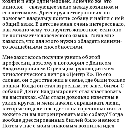
хозяин и еще один человек. Конечно же, это
кинолог – связующее звено между хозяином и
его питомцем. Дрессируя четвероногих, он
помогает владельцу понять собаку и найти с ней
общий язык. В детстве меня очень интересовало,
как можно чему-то научить животное, если оно
не понимает человеческого языка. Тогда мне
казалось, что для этого нужно обладать какими-
то волшебными способностями.
Мне захотелось получше узнать об этой
профессии, поэтому я поговорил с Денисом
Владимировичем Стрельцом, руководителем
кинологического центра «Центр К». По его
словам, он с детства жил в семье, где были только
кошки. Когда он стал взрослым, то завел бигля. С
собакой Денис Владимирович стал участвовать
на выставках. «Мы стали довольно известны в
узких кругах, и меня начали спрашивать люди,
которые видели нас где-то на соревнованиях: а
можете ли вы потренировать мою собаку? Тогда
вообще дрессированных биглей было немного.
Потом у нас с моим знакомым возникла идея