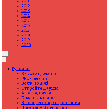
2011
2012
2013
2014
2015
2016
2017
2018
2019
2020
Рубрики
Как это сделано?
PRO-фессии
Вояж, во я ж!
Откройте Д+уши
А ну-ка, наука
Красная кнопка
В процессе окультуривания
Чисто эCALLогически