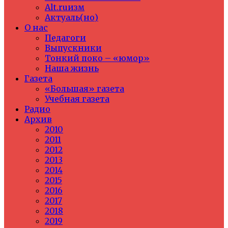
Alt.ruизм
Актуаль(но)
О нас
Педагоги
Выпускники
Тонкий поко – «юмор»
Наша жизнь
Газета
«Большая» газета
Учебная газета
Радио
Архив
2010
2011
2012
2013
2014
2015
2016
2017
2018
2019