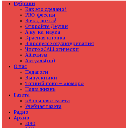
Рубрики
Как это сделано?
PRO-фессии
Вояж, во я ж!
Откройте Д+уши
А ну-ка, наука
Красная кнопка
В процессе окультуривания
Чисто эCALLогически
Alt.ruизм
Актуаль(но)
О нас
Педагоги
Выпускники
Тонкий поко – «юмор»
Наша жизнь
Газета
«Большая» газета
Учебная газета
Радио
Архив
2010