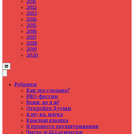
2011
2012
2013
2014
2015
2016
2017
2018
2019
2020
Рубрики
Как это сделано?
PRO-фессии
Вояж, во я ж!
Откройте Д+уши
А ну-ка, наука
Красная кнопка
В процессе окультуривания
Чисто эCALLогически