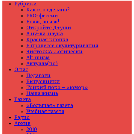
Рубрики
Как это сделано?
PRO-фессии
Вояж, во я ж!
Откройте Д+уши
А ну-ка, наука
Красная кнопка
В процессе окультуривания
Чисто эCALLогически
Alt.ruизм
Актуаль(но)
О нас
Педагоги
Выпускники
Тонкий поко – «юмор»
Наша жизнь
Газета
«Большая» газета
Учебная газета
Радио
Архив
2010