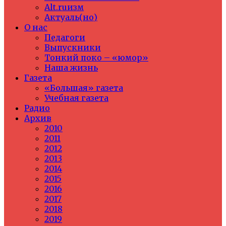
Alt.ruизм
Актуаль(но)
О нас
Педагоги
Выпускники
Тонкий поко – «юмор»
Наша жизнь
Газета
«Большая» газета
Учебная газета
Радио
Архив
2010
2011
2012
2013
2014
2015
2016
2017
2018
2019