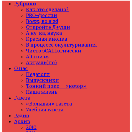
Рубрики
Как это сделано?
PRO-фессии
Вояж, во я ж!
Откройте Д+уши
А ну-ка, наука
Красная кнопка
В процессе окультуривания
Чисто эCALLогически
Alt.ruизм
Актуаль(но)
О нас
Педагоги
Выпускники
Тонкий поко – «юмор»
Наша жизнь
Газета
«Большая» газета
Учебная газета
Радио
Архив
2010