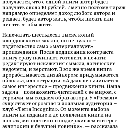
получается, что с одной книги автор будет
получать около 10 рублей. Именно поэтому тираж
напрямую определяет доход любого автора и
решает, будет автор жить, чтобы писать или
писать, чтобы жить.
Напечатать шестьдесят тысяч копий
«вордовского» можно, но не нужно –
издательство само «материализует»
произведение. После подписания контракта
книгу сразу начинают готовить к печати:
редактируют искажения смысла, логические
недочеты, и верстают. В это же время книга
прорабатывается дизайнером: придумывается
обложка, иллюстрации. «А дальше начинается
самое интересное – продвижение книги. Наша
задача – познакомить читателей с ее миром, с
героями, мы создаем образ автора. У «Росмэн»
существует огромная и лояльная аудитория –
клуб «Terra Incognita». От момента выбора
книги на издание и до появления книги на
полках, мы постоянно поддерживаем интерес
аудитории к будущей новинке», — рассказала