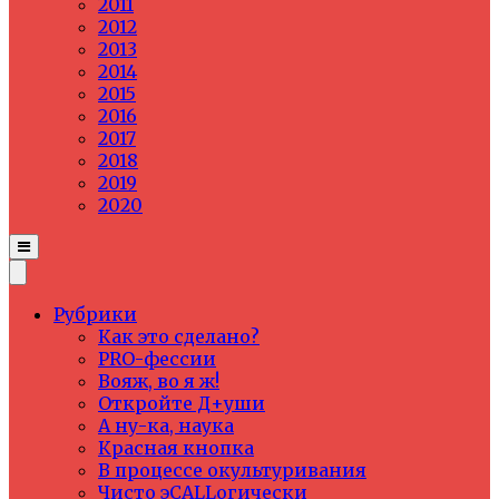
2011
2012
2013
2014
2015
2016
2017
2018
2019
2020
Рубрики
Как это сделано?
PRO-фессии
Вояж, во я ж!
Откройте Д+уши
А ну-ка, наука
Красная кнопка
В процессе окультуривания
Чисто эCALLогически