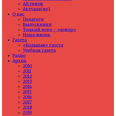
Alt.ruизм
Актуаль(но)
О нас
Педагоги
Выпускники
Тонкий поко – «юмор»
Наша жизнь
Газета
«Большая» газета
Учебная газета
Радио
Архив
2010
2011
2012
2013
2014
2015
2016
2017
2018
2019