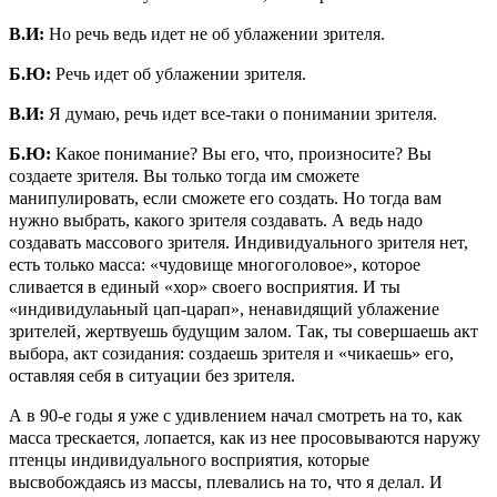
В.И:
Но речь ведь идет не об ублажении зрителя.
Б.Ю:
Речь идет об ублажении зрителя.
В.И:
Я думаю, речь идет все-таки о понимании зрителя.
Б.Ю:
Какое понимание? Вы его, что, произносите? Вы
создаете зрителя. Вы только тогда им сможете
манипулировать, если сможете его создать. Но тогда вам
нужно выбрать, какого зрителя создавать. А ведь надо
создавать массового зрителя. Индивидуального зрителя нет,
есть только масса: «чудовище многоголовое», которое
сливается в единый «хор» своего восприятия. И ты
«индивидулаьный цап-царап», ненавидящий ублажение
зрителей, жертвуешь будущим залом. Так, ты совершаешь акт
выбора, акт созидания: создаешь зрителя и «чикаешь» его,
оставляя себя в ситуации без зрителя.
А в 90-е годы я уже с удивлением начал смотреть на то, как
масса трескается, лопается, как из нее просовываются наружу
птенцы индивидуального восприятия, которые
высвобождаясь из массы, плевались на то, что я делал. И