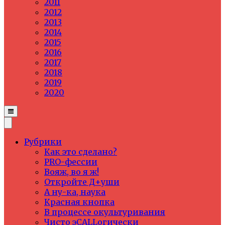
2011
2012
2013
2014
2015
2016
2017
2018
2019
2020
Рубрики
Как это сделано?
PRO-фессии
Вояж, во я ж!
Откройте Д+уши
А ну-ка, наука
Красная кнопка
В процессе окультуривания
Чисто эCALLогически