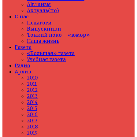
Alt.ruизм
Актуаль(но)
О нас
Педагоги
Выпускники
Тонкий поко – «юмор»
Наша жизнь
Газета
«Большая» газета
Учебная газета
Радио
Архив
2010
2011
2012
2013
2014
2015
2016
2017
2018
2019