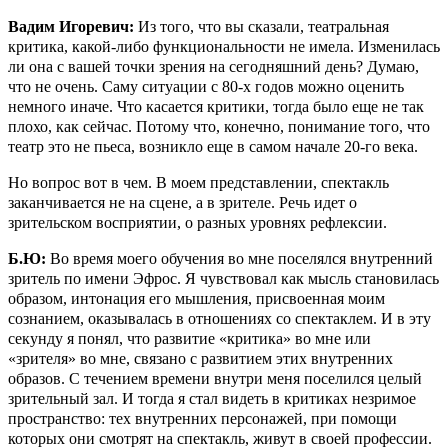
Вадим Игоревич:
Из того, что вы сказали, театральная
критика, какой-либо функциональности не имела. Изменилась
ли она с вашей точки зрения на сегодняшний день? Думаю,
что не очень. Саму ситуации с 80-х годов можно оценить
немного иначе. Что касается критики, тогда было еще не так
плохо, как сейчас. Потому что, конечно, понимание того, что
театр это не пьеса, возникло еще в самом начале 20-го века.
Но вопрос вот в чем. В моем представлении, спектакль
заканчивается не на сцене, а в зрителе. Речь идет о
зрительском восприятии, о разных уровнях рефлексии.
Б.Ю:
Во время моего обучения во мне поселялся внутренний
зритель по имени Эфрос. Я чувствовал как мысль становилась
образом, интонация его мышления, присвоенная моим
сознанием, оказывалась в отношениях со спектаклем. И в эту
секунду я понял, что развитие «критика» во мне или
«зрителя» во мне, связано с развитием этих внутренних
образов. С течением времени внутри меня поселился целый
зрительный зал. И тогда я стал видеть в критиках незримое
пространство: тех внутренних персонажей, при помощи
которых они смотрят на спектакль, живут в своей профессии.