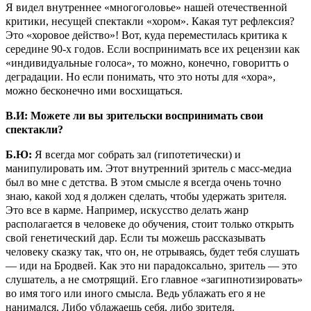
Я видел внутреннее «многоголовье» нашей отечественной
критики, несущей спектакли «хором». Какая тут рефлексия?
Это «хоровое действо»! Вот, куда переместилась критика к
середине 90-х годов. Если воспринимать все их рецензии как
«индивидуальные голоса», то можно, конечно, говоритть о
деградации. Но если понимать, что это ноты для «хора»,
можно бесконечно ими восхищаться.
В.И: Можете ли вы зрительски воспринимать свои
спектакли?
Б.Ю:
Я всегда мог собрать зал (гипотетически) и
манипулировать им. Этот внутренний зритель с масс-медиа
был во мне с детства. В этом смысле я всегда очень точно
знаю, какой ход я должен сделать, чтобы удержать зрителя.
Это все в карме. Например, искусство делать жанр
располагается в человеке до обучения, стоит только открыть
свой генетический дар. Если ты можешь рассказывать
человеку сказку так, что он, не отрываясь, будет тебя слушать
— иди на Бродвей. Как это ни парадоксально, зритель — это
слушатель, а не смотрящий. Его главное «загипнотизировать»
во имя того или иного смысла. Ведь ублажать его я не
нанимался. Либо ублажаешь себя, либо зрителя.