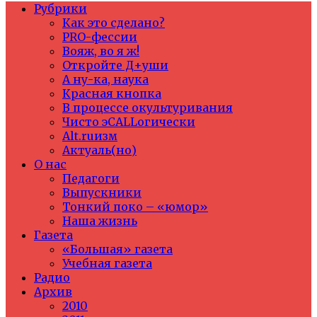
Рубрики
Как это сделано?
PRO-фессии
Вояж, во я ж!
Откройте Д+уши
А ну-ка, наука
Красная кнопка
В процессе окультуривания
Чисто эCALLогически
Alt.ruизм
Актуаль(но)
О нас
Педагоги
Выпускники
Тонкий поко – «юмор»
Наша жизнь
Газета
«Большая» газета
Учебная газета
Радио
Архив
2010