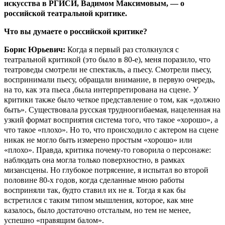
искусства в РГИСИ, Вадимом Максимовым, — о
российской театральной критике.
Что вы думаете о российской критике?
Борис Юрьевич:
Когда я первый раз столкнулся с
театральной критикой (это было в 80-е), меня поразило, что
театроведы смотрели не спектакль, а пьесу. Смотрели пьесу,
воспринимали пьесу, обращали внимание, в первую очередь,
на то, как эта пьеса ,была интерпретирована на сцене. У
критики также было четкое представление о том, как «должно
быть». Существовала русская трудноогибаемая, нацеленная на
узкий формат восприятия система того, что такое «хорошо», а
что такое «плохо». Но то, что происходило с актером на сцене
никак не могло быть измерено простым «хорошо» или
«плохо». Правда, критика почему-то говорила о персонаже:
наблюдать она могла только поверхностно, в рамках
мизансцены. Но глубокое потрясение, я испытал во второй
половине 80-х годов, когда сделанные мною работы
восприняли так, будто ставил их не я. Тогда я как бы
встретился с таким типом мышления, которое, как мне
казалось, было достаточно отсталым, но тем не менее,
успешно «правящим балом».