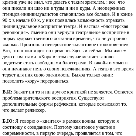
критик уже не знал, что делать с таким зрителем. : все, что
они писали ни шло ни в туды и ни в куды.
А неоперенных
птенцов-индивидуалистов становилось все больше. И в конце
90-х в начале 00-х, у них появилась возможность отражать
индивидуальное восприятие театра. И настала «блоггерская
революция». Именно они вернули театральное восприятие в
норму художественного осязания времени, что не устроило
«хоры». Произошло невероятное «квантовое столкновение».
Вот, что происходит во времени. Здесь и сейчас. Мы имеем
дело с квантами. «Хор» в этом случае мечтает заново
родиться: стать свободными блоггерами. В какой-то момент
они начинают петь о своих переживаниях. А театр в это время
теряет для них свою значимость. Выход только один:
позволить «хору» переродиться.
В.И:
Значит ни то и ни другое критикой не является. Остается
проблема зрительского восприятия. Существуют
дополнительные формы рефлексии, которые осмысляют то,
что делает режиссер.
Б.Ю:
Я говорю о «квантах» в рамках волны, которую я
соотношу с созиданием. Поэтому квантовое участие в
современности, в первую очередь, проявляется в том, что