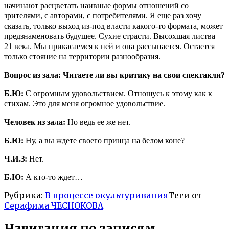
начинают расцветать наивные формы отношений со
зрителями, с авторами, с потребителями. Я еще раз хочу
сказать, только выход из-под власти какого-то формата, может
предзнаменовать будущее. Сухие страсти. Высохшая листва
21 века. Мы прикасаемся к ней и она рассыпается. Остается
только стояние на территории разнообразия.
Вопрос из зала: Читаете ли вы критику на свои спектакли?
Б.Ю:
С огромным удовольствием. Отношусь к этому как к
стихам. Это для меня огромное удовольствие.
Человек из зала:
Но ведь ее же нет.
Б.Ю:
Ну, а вы ждете своего принца на белом коне?
Ч.И.З:
Нет.
Б.Ю:
А кто-то ждет…
Рубрика:
В процессе окультуривания
Теги от
Серафима ЧЕСНОКОВА
Навигация по записям