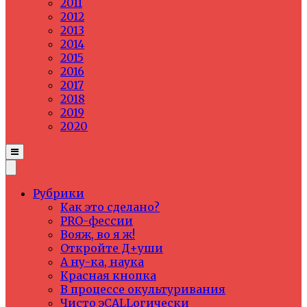
2011
2012
2013
2014
2015
2016
2017
2018
2019
2020
Рубрики
Как это сделано?
PRO-фессии
Вояж, во я ж!
Откройте Д+уши
А ну-ка, наука
Красная кнопка
В процессе окультуривания
Чисто эCALLогически