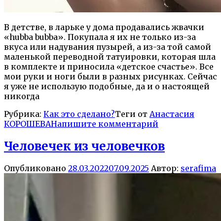
В детстве, в ларьке у дома продавались жвачки
«hubba bubba». Покупала я их не только из-за
вкуса или надувания пузырей, а из-за той самой
маленькой переводной татуировки, которая шла
в комплекте и приносила «детское счастье». Все
мои руки и ноги были в разных рисунках. Сейчас
я уже не использую подобные, да и о настоящей
никогда
Рубрика:
Как это сделано?
Теги от
Анастасия
КОРОШЕВА
Напишите комментарий
Человечек из человечков
Опубликовано
28.03.2022
07.09.2025
Автор:
serafima