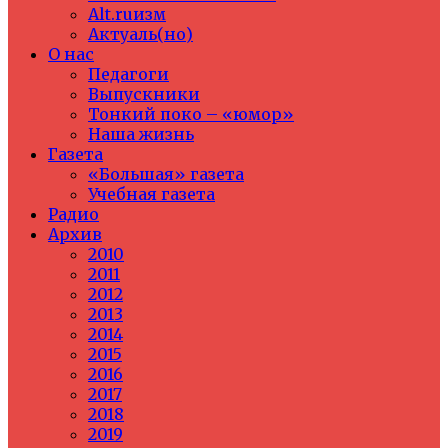
Alt.ruизм
Актуаль(но)
О нас
Педагоги
Выпускники
Тонкий поко – «юмор»
Наша жизнь
Газета
«Большая» газета
Учебная газета
Радио
Архив
2010
2011
2012
2013
2014
2015
2016
2017
2018
2019