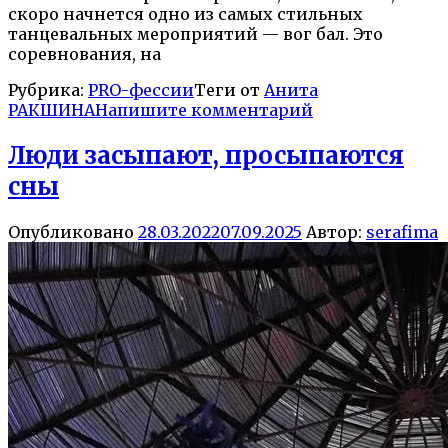
скоро начнется одно из самых стильных
танцевальных мероприятий — вог бал. Это
соревнования, на
Рубрика:
PRO-фессии
Теги от
Анита
РАКШИНА
Напишите комментарий
Люди засыпают, просыпаются
сны
Опубликовано
28.03.2022
07.09.2025
Автор:
serafima