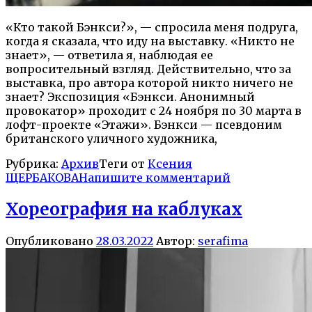
«Кто такой Бэнкси?», — спросила меня подруга,
когда я сказала, что иду на выставку. «Никто не
знает», — ответила я, наблюдая ее
вопросительный взгляд. Действительно, что за
выставка, про автора которой никто ничего не
знает? Экспозиция «Бэнкси. Анонимный
провокатор» проходит с 24 ноября по 30 марта в
лофт-проекте «Этажи». Бэнкси — псевдоним
британского уличного художника,
Рубрика:
Архив
Теги от
Ксения
ЩЕРБАКОВА
Напишите комментарий
Хореография на каблуках
Опубликовано
28.03.2022
Автор:
serafima