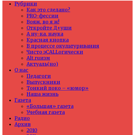
Рубрики
Как это сделано?
PRO-фессии
Вояж, во я ж!
Откройте Д+уши
А ну-ка, наука
Красная кнопка
В процессе окультуривания
Чисто эCALLогически
Alt.ruизм
Актуаль(но)
О нас
Педагоги
Выпускники
Тонкий поко – «юмор»
Наша жизнь
Газета
«Большая» газета
Учебная газета
Радио
Архив
2010