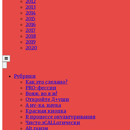
2012
2013
2014
2015
2016
2017
2018
2019
2020
Рубрики
Как это сделано?
PRO-фессии
Вояж, во я ж!
Откройте Д+уши
А ну-ка, наука
Красная кнопка
В процессе окультуривания
Чисто эCALLогически
Alt.ruизм