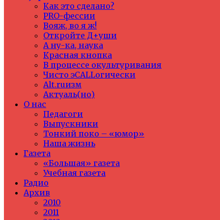
Как это сделано?
PRO-фессии
Вояж, во я ж!
Откройте Д+уши
А ну-ка, наука
Красная кнопка
В процессе окультуривания
Чисто эCALLогически
Alt.ruизм
Актуаль(но)
О нас
Педагоги
Выпускники
Тонкий поко – «юмор»
Наша жизнь
Газета
«Большая» газета
Учебная газета
Радио
Архив
2010
2011