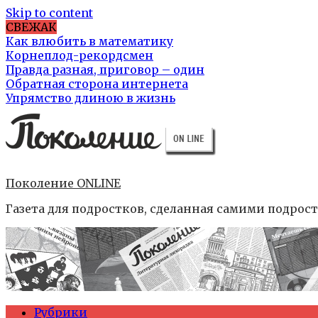
Skip to content
СВЕЖАК
Как влюбить в математику
Корнеплод-рекордсмен
Правда разная, приговор – один
Обратная сторона интернета
Упрямство длиною в жизнь
Поколение ONLINE
Газета для подростков, сделанная самими подрос
Рубрики