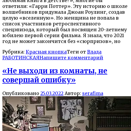
любимая книга в детстве?», многие бы
ответили: «Гарри Поттер». Эту историю о школе
волшебников придумала Джоан Роулинг, создав
целую «вселенную». Но женщина не попала в
список участников ретроспективного
спецэпизода, который был посвящен 20-летнему
юбилею первой серии фильма. Я знала, что 2021
год не может закончится без «сюрпризов», но
Рубрика:
Красная кнопка
Теги от
Влада
РАБОТИНСКАЯ
Напишите комментарий
«Не выходи из комнаты, не
совершай ошибку»
Опубликовано
25.03.2022
Автор:
serafima