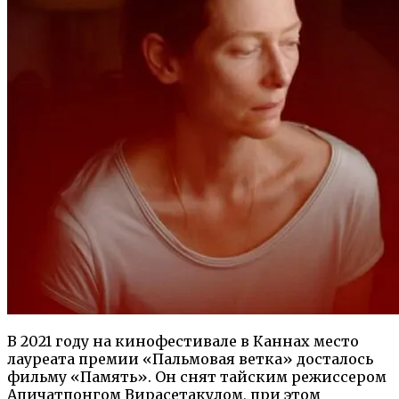
В 2021 году на кинофестивале в Каннах место
лауреата премии «Пальмовая ветка» досталось
фильму «Память». Он снят тайским режиссером
Апичатпонгом Вирасетакулом, при этом