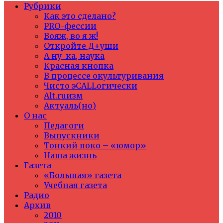
Рубрики
Как это сделано?
PRO-фессии
Вояж, во я ж!
Откройте Д+уши
А ну-ка, наука
Красная кнопка
В процессе окультуривания
Чисто эCALLогически
Alt.ruизм
Актуаль(но)
О нас
Педагоги
Выпускники
Тонкий поко – «юмор»
Наша жизнь
Газета
«Большая» газета
Учебная газета
Радио
Архив
2010