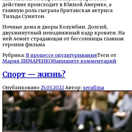
действие происходит в Южной Америке, а
главную роль сыграла британская актриса
Тильда Суинтон.
Ночные дома и дворы Колумбии. Долгий,
двухминутный неподвижный кадр кровати. На
ней лежит страдающая от бессонницы главная
героиня фильма
Рубрика:
В процессе окультуривания
Теги от
Мария ЛИМАРЕНКО
Напишите комментарий
Спорт — жизнь?
Опубликовано
25.03.2022
Автор:
serafima