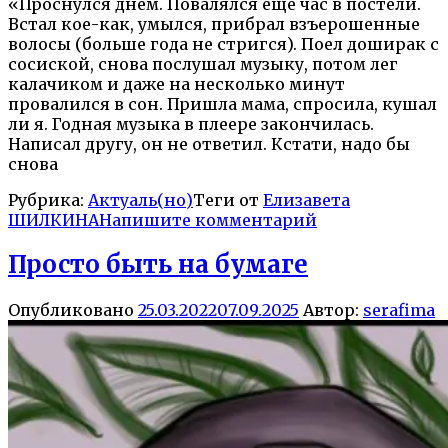
«Проснулся днем. Повалялся еще час в постели.
Встал кое-как, умылся, прибрал взъерошенные
волосы (больше года не стригся). Поел доширак с
сосиской, снова послушал музыку, потом лег
калачиком и даже на несколько минут
провалился в сон. Пришла мама, спросила, кушал
ли я. Годная музыка в плеере закончилась.
Написал другу, он не ответил. Кстати, надо бы
снова
Рубрика:
Актуаль(но)
Теги от
Елизавета
ШИЛКИНА
Напишите комментарий
Просто быть на бумаге
Опубликовано
25.03.2022
07.09.2025
Автор:
serafima