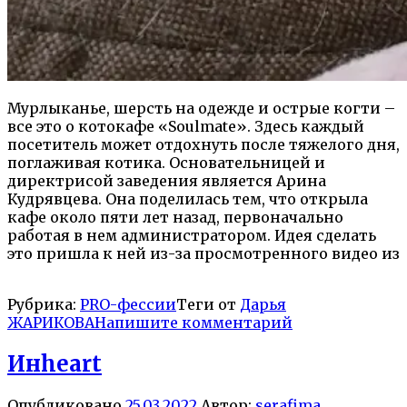
Мурлыканье, шерсть на одежде и острые когти –
все это о котокафе «Soulmate». Здесь каждый
посетитель может отдохнуть после тяжелого дня,
поглаживая котика. Основательницей и
директрисой заведения является Арина
Кудрявцева. Она поделилась тем, что открыла
кафе около пяти лет назад, первоначально
работая в нем администратором. Идея сделать
это пришла к ней из-за просмотренного видео из
Рубрика:
PRO-фессии
Теги от
Дарья
ЖАРИКОВА
Напишите комментарий
Инheart
Опубликовано
25.03.2022
Автор:
serafima