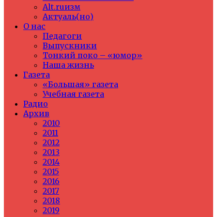
Alt.ruизм
Актуаль(но)
О нас
Педагоги
Выпускники
Тонкий поко – «юмор»
Наша жизнь
Газета
«Большая» газета
Учебная газета
Радио
Архив
2010
2011
2012
2013
2014
2015
2016
2017
2018
2019