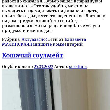
радостно сказала я. Курьер зашел в парадную и
вызвал лифт. «Это так удобно, можно не
выходить из дома, лежать на диване и ждать,
пока тебе отдадут что-то вкусненькое. Доставку
на дом придумал какой-то гений», —
размышляла я. Но навряд ли подобные услуги
придумали именно для
Рубрика:
Актуаль(но)
Теги от
Елизавета
МАЛИНСКАЯ
Напишите комментарий
Кошачий соулмейт
Опубликовано
25.03.2022
Автор:
serafima