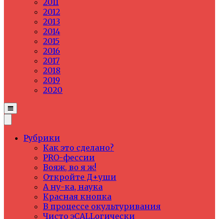
2011
2012
2013
2014
2015
2016
2017
2018
2019
2020
Рубрики
Как это сделано?
PRO-фессии
Вояж, во я ж!
Откройте Д+уши
А ну-ка, наука
Красная кнопка
В процессе окультуривания
Чисто эCALLогически