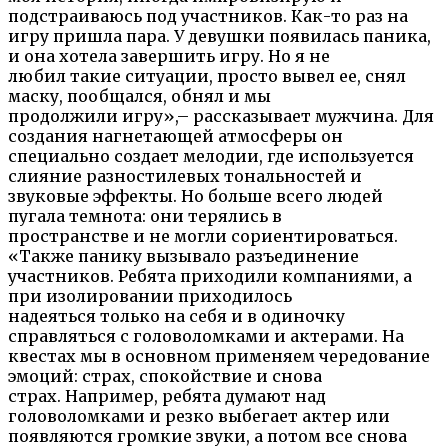
подстраиваюсь под участников. Как-то раз на
игру пришла пара. У девушки появилась паника,
и она хотела завершить игру. Но я не
любил такие ситуации, просто вывел ее, снял
маску, пообщался, обнял и мы
продолжили игру»,– рассказывает мужчина. Для
создания нагнетающей атмосферы он
специально создает мелодии, где используется
слияние разностилевых тональностей и
звуковые эффекты. Но больше всего людей
пугала темнота: они терялись в
пространстве и не могли сориентироваться.
«Также панику вызывало разъединение
участников. Ребята приходили компаниями, а
при изолировании приходилось
надеяться только на себя и в одиночку
справляться с головоломками и актерами. На
квестах мы в основном применяем чередование
эмоций: страх, спокойствие и снова
страх. Например, ребята думают над
головоломками и резко выбегает актер или
появляются громкие звуки, а потом все снова