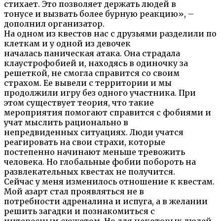
стихает. Это позволяет держать людей в
тонусе и вызвать более бурную реакцию», –
дополнил организатор.
На одном из квестов нас с друзьями разделили по
клеткам и у одной из девочек
началась паническая атака. Она страдала
клаустрофобией и, находясь в одиночку за
решеткой, не смогла справится со своим
страхом. Ее вывели с территории и мы
продолжили игру без одного участника. При
этом существует теория, что такие
мероприятия помогают справится с фобиями и
учат мыслить рационально в
непредвиденных ситуациях. Люди учатся
реагировать на свои страхи, которые
постепенно начинают меньше тревожить
человека. Но глобальные фобии побороть на
развлекательных квестах не получится.
Сейчас у меня изменилось отношение к квестам.
Мой азарт стал проявляться не в
потребности адреналина и испуга, а в желании
решить загадки и познакомиться с
интересным сюжетом. Но для некоторых людей