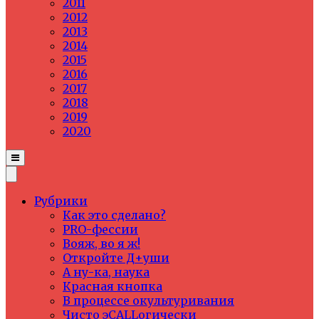
2011
2012
2013
2014
2015
2016
2017
2018
2019
2020
Рубрики
Как это сделано?
PRO-фессии
Вояж, во я ж!
Откройте Д+уши
А ну-ка, наука
Красная кнопка
В процессе окультуривания
Чисто эCALLогически