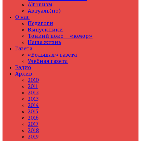
Alt.ruизм
Актуаль(но)
О нас
Педагоги
Выпускники
Тонкий поко – «юмор»
Наша жизнь
Газета
«Большая» газета
Учебная газета
Радио
Архив
2010
2011
2012
2013
2014
2015
2016
2017
2018
2019