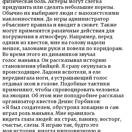
физическая боль. Актеры могут слегка
придушить или сделать небольшие порезы.
Обычно их выбирают люди с мазохистскими
наклонностями. До игры администратор
объясняет правила и вводит в сюжет. Также
могут применятся различные действия для
погружения в атмосферу. Например, перед
одним из квестов, мне на голову надели
мешок, заломами руки и повели по коридорам.
Во время этого из динамиков звучал
голос маньяка. Он рассказывал историю
становления убийцей. Я сразу окунулась в
происходящее. Ладони вспотели, я еле
передвигала ноги, а устрашающий голос
отдавал эхом в голове. Подобные тактики
применяют, чтобы спровоцировать человека
на эмоции. Об этом мне поподробнее рассказал
организатор квестов Денис Горбиков:
«Я был создателем, обустроил локацию и сам
играл роль маньяка. Мне нравилось
видеть глаза людей: их страх, панику, восторг,
счастье, слезы. Я играю так, будто это
моя история, иногда импровизирую и