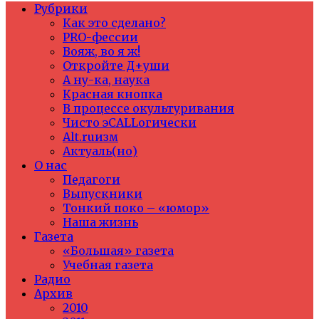
Рубрики
Как это сделано?
PRO-фессии
Вояж, во я ж!
Откройте Д+уши
А ну-ка, наука
Красная кнопка
В процессе окультуривания
Чисто эCALLогически
Alt.ruизм
Актуаль(но)
О нас
Педагоги
Выпускники
Тонкий поко – «юмор»
Наша жизнь
Газета
«Большая» газета
Учебная газета
Радио
Архив
2010