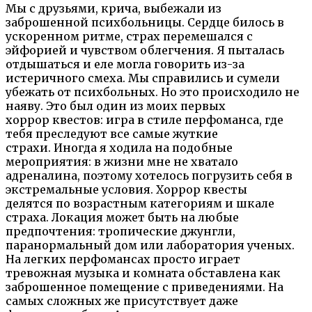
Мы с друзьями, крича, выбежали из
заброшенной психбольницы. Сердце билось в
ускоренном ритме, страх перемешался с
эйфорией и чувством облегчения. Я пыталась
отдышаться и еле могла говорить из-за
истеричного смеха. Мы справились и сумели
убежать от психбольных. Но это происходило не
наяву. Это был один из моих первых
хоррор квестов: игра в стиле перфоманса, где
тебя преследуют все самые жуткие
страхи. Иногда я ходила на подобные
мероприятия: в жизни мне не хватало
адреналина, поэтому хотелось погрузить себя в
экстремальные условия. Хоррор квесты
делятся по возрастным категориям и шкале
страха. Локация может быть на любые
предпочтения: тропические джунгли,
паранормальный дом или лаборатория ученых.
На легких перфомансах просто играет
тревожная музыка и комната обставлена как
заброшенное помещение с приведениями. На
самых сложных же присутствует даже