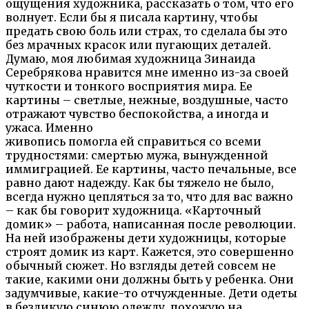
ощущения художника, рассказать о том, что его
волнует. Если бы я писала картину, чтобы
предать свою боль или страх, то сделала бы это
без мрачных красок или пугающих деталей.
Думаю, моя любимая художница Зинаида
Серебрякова нравится мне именно из-за своей
чуткости и тонкого восприятия мира. Ее
картины – светлые, нежные, воздушные, часто
отражают чувство беспокойства, а иногда и
ужаса. Именно
живопись помогла ей справиться со всеми
трудностями: смертью мужа, вынужденной
иммиграцией. Ее картины, часто печальные, все
равно дают надежду. Как бы тяжело не было,
всегда нужно цепляться за то, что для вас важно
– как бы говорит художница. «Карточный
домик» – работа, написанная после революции.
На ней изображены дети художницы, которые
строят домик из карт. Кажется, это совершенно
обычный сюжет. Но взгляды детей совсем не
такие, какими они должны быть у ребенка. Они
задумчивые, какие-то отчужденные. Дети одеты
в безликую синюю одежду, похожую на