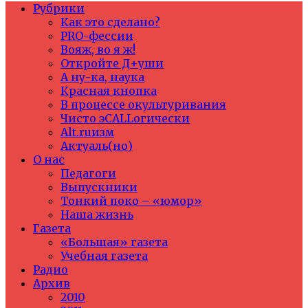
Рубрики
Как это сделано?
PRO-фессии
Вояж, во я ж!
Откройте Д+уши
А ну-ка, наука
Красная кнопка
В процессе окультуривания
Чисто эCALLогически
Alt.ruизм
Актуаль(но)
О нас
Педагоги
Выпускники
Тонкий поко – «юмор»
Наша жизнь
Газета
«Большая» газета
Учебная газета
Радио
Архив
2010