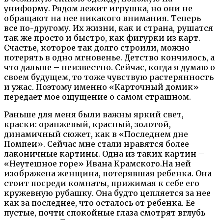
униформу. Рядом лежит игрушка, но они не
обращают на нее никакого внимания. Теперь
все по-другому. Их жизни, как и страна, рушатся
так же просто и быстро, как фигурки из карт.
Счастье, которое так долго строили, можно
потерять в одно мгновенье. Детство кончилось, а
что дальше – неизвестно. Сейчас, когда я думаю о
своем будущем, то тоже чувствую растерянность
и ужас. Поэтому именно «Карточный домик»
передает мое ощущение о самом страшном.
Раньше для меня были важны яркий свет,
краски: оранжевый, красный, золотой,
динамичный сюжет, как в «Последнем дне
Помпеи». Сейчас мне стали нравятся более
лаконичные картины. Одна из таких картин –
«Неутешное горе» Ивана Крамского.На ней
изображена женщина, потерявшая ребенка. Она
стоит посреди комнаты, прижимая к себе его
кружевную рубашку. Она будто цепляется за нее
как за последнее, что осталось от ребенка. Ее
пустые, почти спокойные глаза смотрят вглубь