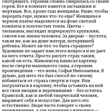
смотрящего. Героиня словно смирилась со своим
горем. Все в комнате кажется застывшим и
мертвым. Все, кроме глаз женщины. Разве, чтобы
передать горе, нужно что-то еще? Женщина в
черном платье выделяется на фоне светлой
комнаты в золотистых тонах. Цветы –
тюльпаны, выглядят подчеркнуто хрупкими,
совсем как жизнь человека. За дверью – пустота,
такая же, как на душе матери, потерявшей
ребенка. Может ли что-то быть страшнее?
Художник не задает нам этого вопроса и не дает
на него ответа. Просто рисует страх таким,
какой он есть. Живописец написал картину
после смерти маленького сына, а героиня
произведения – его жена, Софья Николаевна. Я
думаю, для него это был способ по-своему
избавиться от страха смерти и горя. Или
погрузиться в картину, чтобы оставить на ней
все свои эмоции и переживания – без остатка.
Крамской, как и любой творческий человек,
выражает себя в искусстве. Для него это
естественно. Люди часто говорят о своих
переживаниях, а для художника живопись –