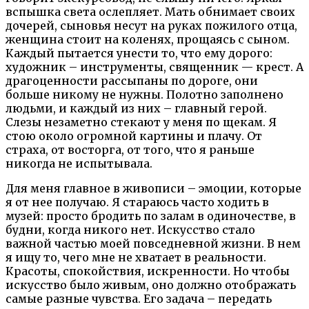
вспышка света ослепляет. Мать обнимает своих
дочерей, сыновья несут на руках пожилого отца,
женщина стоит на коленях, прощаясь с сыном.
Каждый пытается унести то, что ему дорого:
художник – инструменты, священник — крест. А
драгоценности рассыпаны по дороге, они
больше никому не нужны. Полотно заполнено
людьми, и каждый из них – главный герой.
Слезы незаметно стекают у меня по щекам. Я
стою около огромной картины и плачу. От
страха, от восторга, от того, что я раньше
никогда не испытывала.
Для меня главное в живописи – эмоции, которые
я от нее получаю. Я стараюсь часто ходить в
музей: просто бродить по залам в одиночестве, в
будни, когда никого нет. Искусство стало
важной частью моей повседневной жизни. В нем
я ищу то, чего мне не хватает в реальности.
Красоты, спокойствия, искренности. Но чтобы
искусство было живым, оно должно отображать
самые разные чувства. Его задача – передать