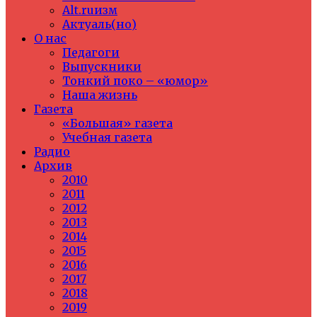
Alt.ruизм
Актуаль(но)
О нас
Педагоги
Выпускники
Тонкий поко – «юмор»
Наша жизнь
Газета
«Большая» газета
Учебная газета
Радио
Архив
2010
2011
2012
2013
2014
2015
2016
2017
2018
2019