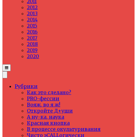
2011
2012
2013
2014
2015
2016
2017
2018
2019
2020
Рубрики
Как это сделано?
PRO-фессии
Вояж, во я ж!
Откройте Д+уши
А ну-ка, наука
Красная кнопка
В процессе окультуривания
Чисто эCALLогически