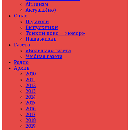
Alt.ruизм
Актуаль(но)
О нас
Педагоги
Выпускники
Тонкий поко – «юмор»
Наша жизнь
Газета
«Большая» газета
Учебная газета
Радио
Архив
2010
2011
2012
2013
2014
2015
2016
2017
2018
2019