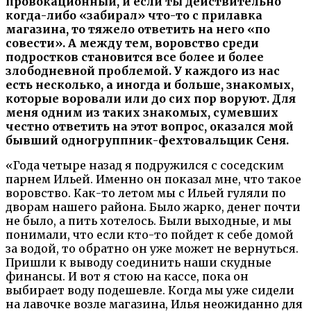
провокационный, и если ты действительно
когда-либо «забирал» что-то с прилавка
магазина, то тяжело ответить на него «по
совести». А между тем, воровство среди
подростков становится все более и более
злободневной проблемой
.
У каждого из нас
есть несколько, а иногда и больше, знакомых,
которые воровали или до сих пор воруют.
Для
меня одним из таких знакомых, сумевших
честно ответить на этот вопрос, оказался мой
бывший одногруппник-фехтовальщик Сеня.
«Года четыре назад я подружился с соседским
парнем Ильей. Именно он показал мне, что такое
воровство. Как-то летом мы с Ильей гуляли по
дворам нашего района. Было жарко, денег почти
не было, а пить хотелось. Были выходные, и мы
понимали, что если кто-то пойдет к себе домой
за водой, то обратно он уже может не вернуться.
Пришли к выводу соединить наши скудные
финансы. И вот я стою на кассе, пока он
выбирает воду подешевле. Когда мы уже сидели
на лавочке возле магазина, Илья неожиданно для