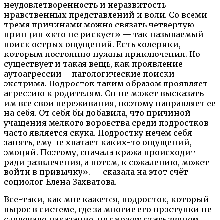
неудовлетворенность и неразвитость
нравственных представлений и воли. Со всеми
тремя причинами можно связать четвертую –
принцип «кто не рискует» — так называемый
поиск острых ощущений. Есть холерики,
которым постоянно нужны приключения. Но
существует и такая вещь, как проявление
аутоагрессии – патологические поиски
экстрима. Подросток таким образом проявляет
агрессию к родителям. Он не может высказать
им все свои переживания, поэтому направляет ее
на себя. От себя бы добавила, что причиной
учащения мелкого воровства среди подростков
часто является скука. Подростку нечем себя
занять, ему не хватает каких-то ощущений,
эмоций. Поэтому, сначала кража происходит
ради развлечения, а потом, к сожалению, может
войти в привычку». — сказала на этот счёт
социолог Елена Захватова.
Все-таки, как мне кажется, подросток, который
вырос в системе, где за многие его проступки не
следовало наказание, не сможет стать звеном