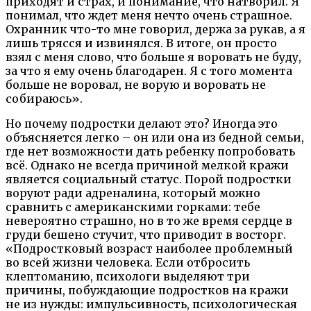
приходят и страх, и понимание, что натворил. Я
понимал, что ждет меня нечто очень страшное.
Охранник что-то мне говорил, держа за рукав, а я
лишь трясся и извинялся. В итоге, он просто
взял с меня слово, что больше я воровать не буду,
за что я ему очень благодарен. Я с того момента
больше не воровал, не ворую и воровать не
собираюсь».
Но почему подростки делают это? Иногда это
объясняется легко – он или она из бедной семьи,
где нет возможности дать ребенку попробовать
всё. Однако не всегда причиной мелкой кражи
является социальный статус. Порой подростки
воруют ради адреналина, который можно
сравнить с американскими горками: тебе
невероятно страшно, но в то же время сердце в
груди бешено стучит, что приводит в восторг.
«Подростковый возраст наиболее проблемный
во всей жизни человека. Если отбросить
клептоманию, психологи выделяют три
причины, побуждающие подростков на кражи
не из нужды: импульсивность, психологическая