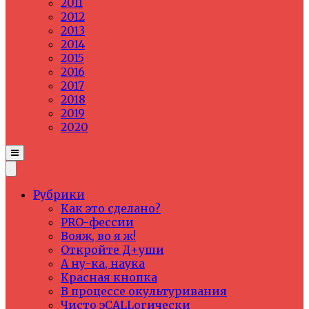
2011
2012
2013
2014
2015
2016
2017
2018
2019
2020
Рубрики
Как это сделано?
PRO-фессии
Вояж, во я ж!
Откройте Д+уши
А ну-ка, наука
Красная кнопка
В процессе окультуривания
Чисто эCALLогически