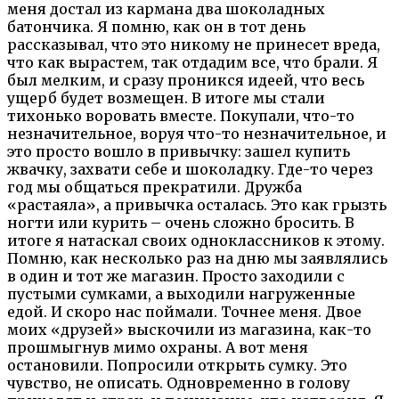
меня достал из кармана два шоколадных
батончика. Я помню, как он в тот день
рассказывал, что это никому не принесет вреда,
что как вырастем, так отдадим все, что брали. Я
был мелким, и сразу проникся идеей, что весь
ущерб будет возмещен. В итоге мы стали
тихонько воровать вместе. Покупали, что-то
незначительное, воруя что-то незначительное, и
это просто вошло в привычку: зашел купить
жвачку, захвати себе и шоколадку. Где-то через
год мы общаться прекратили. Дружба
«растаяла», а привычка осталась. Это как грызть
ногти или курить – очень сложно бросить. В
итоге я натаскал своих одноклассников к этому.
Помню, как несколько раз на дню мы заявлялись
в один и тот же магазин. Просто заходили с
пустыми сумками, а выходили нагруженные
едой. И скоро нас поймали. Точнее меня. Двое
моих «друзей» выскочили из магазина, как-то
прошмыгнув мимо охраны. А вот меня
остановили. Попросили открыть сумку. Это
чувство, не описать. Одновременно в голову