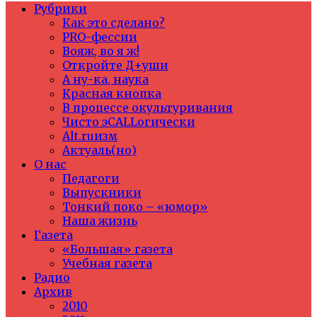
Рубрики
Как это сделано?
PRO-фессии
Вояж, во я ж!
Откройте Д+уши
А ну-ка, наука
Красная кнопка
В процессе окультуривания
Чисто эCALLогически
Alt.ruизм
Актуаль(но)
О нас
Педагоги
Выпускники
Тонкий поко – «юмор»
Наша жизнь
Газета
«Большая» газета
Учебная газета
Радио
Архив
2010